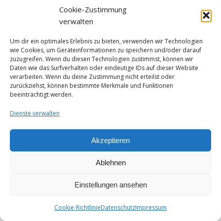
https://privacy.google.com/businesses/gdprcontrollerterms
Cookie-Zustimmung
und
verwalten
https://privacy.google.com/businesses/gdprcontrollerterms
Um dir ein optimales Erlebnis zu bieten, verwenden wir Technologien
Mehr Informationen zum Umgang mit Nutzerdaten
wie Cookies, um Geräteinformationen zu speichern und/oder darauf
finden Sie in der Datenschutzerklärung von Google:
zuzugreifen. Wenn du diesen Technologien zustimmst, können wir
Daten wie das Surfverhalten oder eindeutige IDs auf dieser Website
https://policies.google.com/privacy?hl=de
.
verarbeiten. Wenn du deine Zustimmung nicht erteilst oder
zurückziehst, können bestimmte Merkmale und Funktionen
6. ECOMMERCE UND ZAHLUNGS­
beeinträchtigt werden.
ANBIETER
Dienste verwalten
Verarbeiten von Daten (Kunden- und
Vertragsdaten)
Akzeptieren
Wir erheben, verarbeiten und nutzen
Ablehnen
personenbezogene Daten nur, soweit sie für die
Begründung, inhaltliche Ausgestaltung oder Änderung
Einstellungen ansehen
des Rechtsverhältnisses erforderlich sind
(Bestandsdaten). Dies erfolgt auf Grundlage von Art. 6
Cookie-Richtlinie
Datenschutz
Impressum
Abs. 1 lit. b DSGVO, der die Verarbeitung von Daten