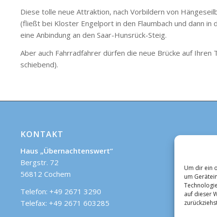
Diese tolle neue Attraktion, nach Vorbildern von Hängesei
(fließt bei Kloster Engelport in den Flaumbach und dann in
eine Anbindung an den Saar-Hunsrück-Steig.
Aber auch Fahrradfahrer dürfen die neue Brücke auf Ihren
schiebend).
KONTAKT
Haus „Übernachtenswert“
Bergstr. 72
Um dir ein 
56812 Cochem
um Gerätein
Technologie
Telefon: +49 2671 3290
auf dieser 
Telefax: +49 2671 603285
zurückziehs